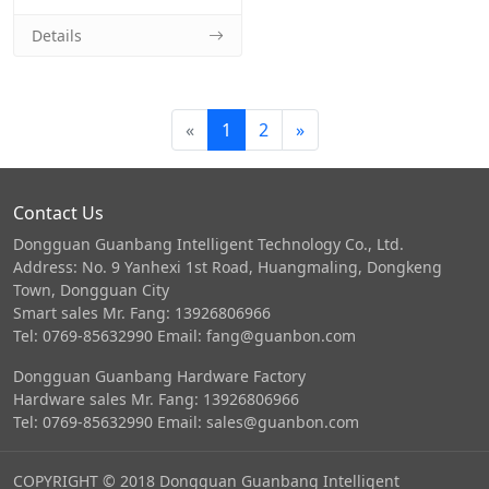
Details
«
1
2
»
Contact Us
Dongguan Guanbang Intelligent Technology Co., Ltd.
Address: No. 9 Yanhexi 1st Road, Huangmaling, Dongkeng
Town, Dongguan City
Smart sales Mr. Fang: 13926806966
Tel: 0769-85632990 Email: fang@guanbon.com
Dongguan Guanbang Hardware Factory
Hardware sales Mr. Fang: 13926806966
Tel: 0769-85632990 Email: sales@guanbon.com
COPYRIGHT © 2018 Dongguan Guanbang Intelligent