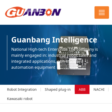
Guanbang Intelligence
National High-tech Enterprise The company is
mainly engaged in: industrial robot sales and
integrated applications, non-standard
automation equipment
Robot Integration
Shaped plug-in
ABB
NACHI
Kawasaki robot